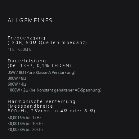
ALLGEMEINES
Frequenzgang
(-3dB, 50Ω Quellenimpedanz)
1Hz – 650kHz
Dauerleistung
(bei 1kHz, 0,1% THD+N)
35W / 8Ω (Pure Klasse-A Verstärkung)
300W / 8Ω
600W / 4Ω
1000W / 2Ω (bei konstant gehaltener AC-Spannung)
Harmonische Verzerrung
(Messbandbreite:
500kHz, 25Vrms in 4Ω oder 8 Ω)
<0,0016% bei 1kHz
<0,0018% bei 10kHz
<0,0028% bei 20kHz