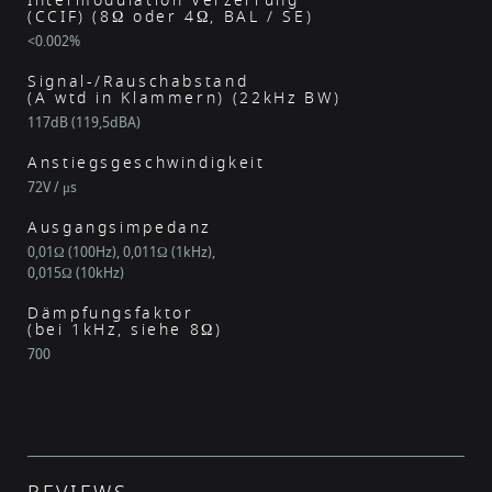
Intermodulation Verzerrung
(CCIF) (8Ω oder 4Ω, BAL / SE)
<0.002%
Signal-/Rauschabstand
(A wtd in Klammern) (22kHz BW)
117dB (119,5dBA)
Anstiegsgeschwindigkeit
72V / μs
Ausgangsimpedanz
0,01Ω (100Hz), 0,011Ω (1kHz),
0,015Ω (10kHz)
Dämpfungsfaktor
(bei 1kHz, siehe 8Ω)
700