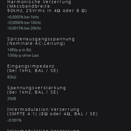
Harmonische Verzerrung
(Messbandbreite:
90kHz, 25Vrms in 4Ω oder 8 Ω)
<0,0005% bei 1kHz
<0,0006% bei 10kHz
<0,0015% bei 20kHz
Spitzenausgangsspannung
(Nominale AC-Leitung)
148Vp-p in 8Ω
156Vp-p ohne Last
Eingangsimpedanz
(bei 1kHz, BAL / SE)
82kΩ
Spannungsverstärkung
(bei 1kHz, BAL / SE)
29dB
Intermodulation Verzerrung
(SMPTE 4:1) (8Ω oder 4Ω, BAL / SE)
<0.001%